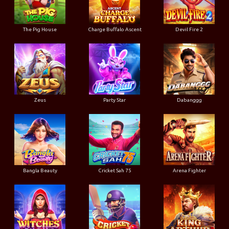
The Pig House
Charge Buffalo Ascent
Devil Fire 2
Zeus
Party Star
Dabanggg
Bangla Beauty
Cricket Sah 75
Arena Fighter