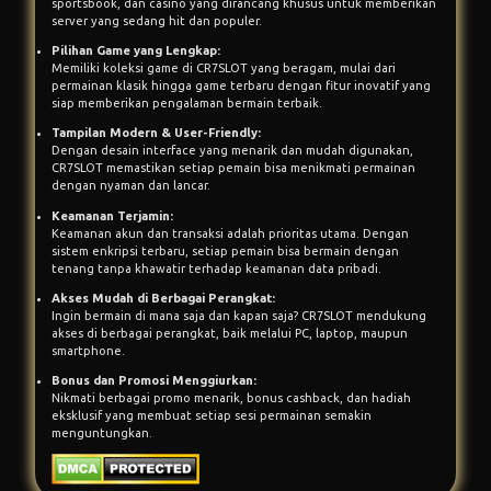
sportsbook, dan casino yang dirancang khusus untuk memberikan
server yang sedang hit dan populer.
Pilihan Game yang Lengkap:
Memiliki koleksi game di CR7SLOT yang beragam, mulai dari
permainan klasik hingga game terbaru dengan fitur inovatif yang
siap memberikan pengalaman bermain terbaik.
Tampilan Modern & User-Friendly:
Dengan desain interface yang menarik dan mudah digunakan,
CR7SLOT memastikan setiap pemain bisa menikmati permainan
dengan nyaman dan lancar.
Keamanan Terjamin:
Keamanan akun dan transaksi adalah prioritas utama. Dengan
sistem enkripsi terbaru, setiap pemain bisa bermain dengan
tenang tanpa khawatir terhadap keamanan data pribadi.
Akses Mudah di Berbagai Perangkat:
Ingin bermain di mana saja dan kapan saja? CR7SLOT mendukung
akses di berbagai perangkat, baik melalui PC, laptop, maupun
smartphone.
Bonus dan Promosi Menggiurkan:
Nikmati berbagai promo menarik, bonus cashback, dan hadiah
eksklusif yang membuat setiap sesi permainan semakin
menguntungkan.