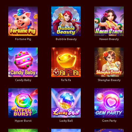
Fortune Pig
Bubble Beauty
Hawaii Beauty
Candy Baby
Fa Fa Fa
Shanghai Beauty
Hyper Burst
Lucky Ball
Gem Party