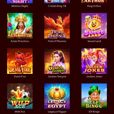
Witches Night
Cricket King 18
King Arthur
Aztec Priestess
Trial of Phoenix
Sweet Land
Devil Fire
Golden Temple
Golden Joker
Wild Ace
Legacy of Egypt
Elf Bingo