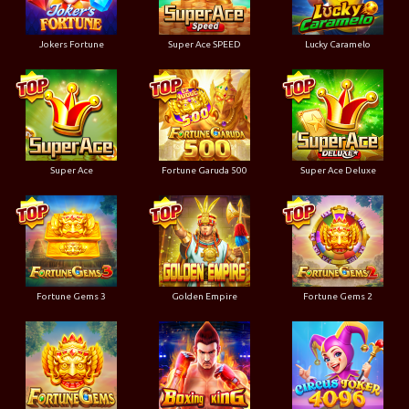
Jokers Fortune
Super Ace SPEED
Lucky Caramelo
Super Ace
Fortune Garuda 500
Super Ace Deluxe
Fortune Gems 3
Golden Empire
Fortune Gems 2