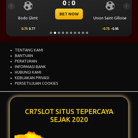
0 : 0
Previous
Next
BET NOW
Bodo Glimt
Union Saint-Gilloise
0.75
0.77
-0.75
-0.95
TENTANG KAMI
BANTUAN
PERATURAN
INFORMASI BANK
HUBUNGI KAMI
KEBIJAKAN PRIVASI
PERSETUJUAN COOKIES
CR7SLOT SITUS TEPERCAYA
SEJAK 2020