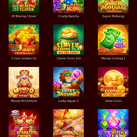
20 Blazing Clover
3 Lucky Baozhu
Super Mahjong
3 Coin Golden Ox
Clover Coins 3x3
Money Coming 2
Money Pot Deluxe
Lucky Jaguar 2
Joker Coins