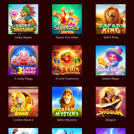
Lucky Jaguar
Super Ace Joker
Safari King
3 Lucky Piggy
3 Coin Treasures
Sweet Magic
Golden Bank 2
Safari Mystery
Shogun