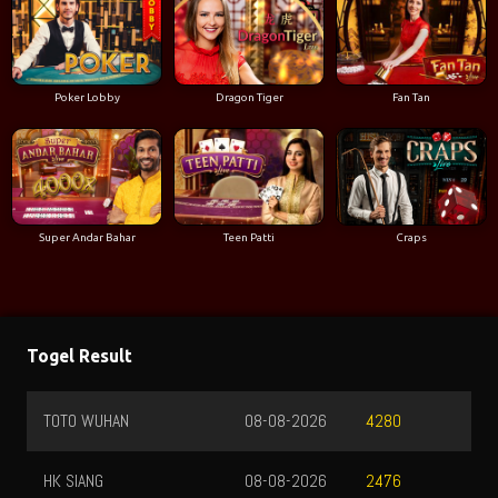
Poker Lobby
Dragon Tiger
Fan Tan
Super Andar Bahar
Teen Patti
Craps
Togel Result
TOTO WUHAN
08-08-2026
4280
HK SIANG
08-08-2026
2476