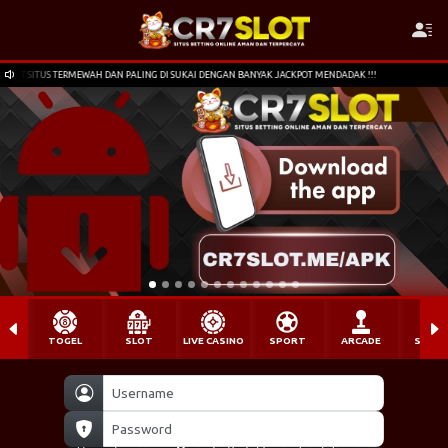
 SITUS TERMEWAH DAN PALING DI SUKAI DENGAN BANYAK JACKPOT MENDADAK !!!
SELA
TOGEL
SLOT
LIVE CASINO
SPORT
ARCADE
SABU