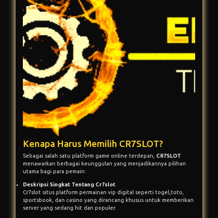
Kenapa Harus Memilih CR7SLOT?
Sebagai salah satu platform game online terdepan,
CR7SLOT
menawarkan berbagai keunggulan yang menjadikannya pilihan
utama bagi para pemain:
Deskripsi Singkat Tentang Cr7slot
Cr7slot situs platform permainan vip digital seperti togel,toto,
sportsbook, dan casino yang dirancang khusus untuk memberikan
server yang sedang hit dan populer.