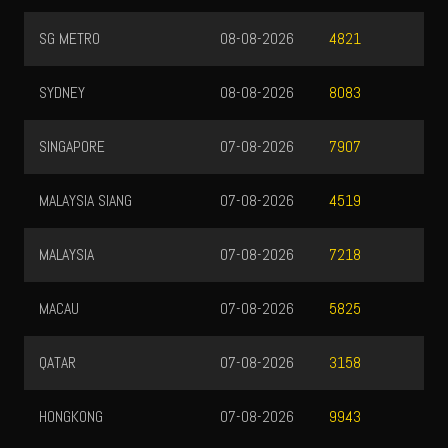
SG METRO
08-08-2026
4821
SYDNEY
08-08-2026
8083
SINGAPORE
07-08-2026
7907
MALAYSIA SIANG
07-08-2026
4519
MALAYSIA
07-08-2026
7218
MACAU
07-08-2026
5825
QATAR
07-08-2026
3158
HONGKONG
07-08-2026
9943