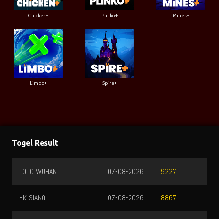
Chicken+
Plinko+
Mines+
Limbo+
Spire+
Togel Result
TOTO WUHAN
07-08-2026
9227
HK SIANG
07-08-2026
8867