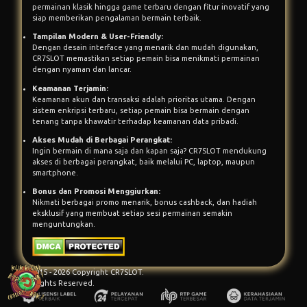
permainan klasik hingga game terbaru dengan fitur inovatif yang
siap memberikan pengalaman bermain terbaik.
Tampilan Modern & User-Friendly:
Dengan desain interface yang menarik dan mudah digunakan,
CR7SLOT memastikan setiap pemain bisa menikmati permainan
dengan nyaman dan lancar.
Keamanan Terjamin:
Keamanan akun dan transaksi adalah prioritas utama. Dengan
sistem enkripsi terbaru, setiap pemain bisa bermain dengan
tenang tanpa khawatir terhadap keamanan data pribadi.
Akses Mudah di Berbagai Perangkat:
Ingin bermain di mana saja dan kapan saja? CR7SLOT mendukung
akses di berbagai perangkat, baik melalui PC, laptop, maupun
smartphone.
Bonus dan Promosi Menggiurkan:
Nikmati berbagai promo menarik, bonus cashback, dan hadiah
eksklusif yang membuat setiap sesi permainan semakin
menguntungkan.
© 2015 - 2026 Copyright CR7SLOT.
All Rights Reserved.