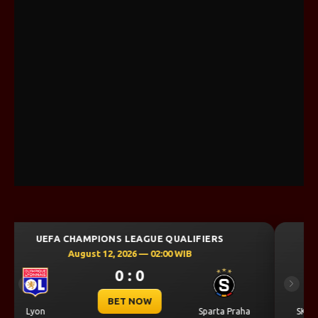
RS
UEFA CHAMPIONS LEAGUE QUALIFIERS
August 12, 2026 — 01:30 WIB
0 : 0
Previous
Next
BET NOW
rta Praha
SK Sturm Graz
Fenerbah