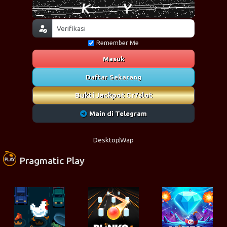
Remember Me
Masuk
Daftar Sekarang
Bukti Jackpot Cr7slot
Main di Telegram
Desktop
Wap
Pragmatic Play