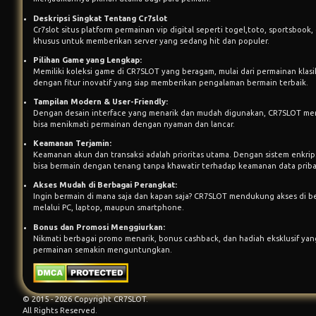
Deskripsi Singkat Tentang Cr7slot
Cr7slot situs platform permainan vip digital seperti togel,toto, sportsbook
khusus untuk memberikan server yang sedang hit dan populer.
Pilihan Game yang Lengkap:
Memiliki koleksi game di CR7SLOT yang beragam, mulai dari permainan klas
dengan fitur inovatif yang siap memberikan pengalaman bermain terbaik.
Tampilan Modern & User-Friendly:
Dengan desain interface yang menarik dan mudah digunakan, CR7SLOT me
bisa menikmati permainan dengan nyaman dan lancar.
Keamanan Terjamin:
Keamanan akun dan transaksi adalah prioritas utama. Dengan sistem enkrips
bisa bermain dengan tenang tanpa khawatir terhadap keamanan data priba
Akses Mudah di Berbagai Perangkat:
Ingin bermain di mana saja dan kapan saja? CR7SLOT mendukung akses di be
melalui PC, laptop, maupun smartphone.
Bonus dan Promosi Menggiurkan:
Nikmati berbagai promo menarik, bonus cashback, dan hadiah eksklusif ya
permainan semakin menguntungkan.
© 2015 - 2026 Copyright CR7SLOT.
All Rights Reserved.