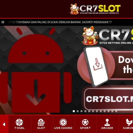
ERMEWAH DAN PALING DI SUKAI DENGAN BANYAK JACKPOT MENDADAK !!!
SELAMAT DATA
TOGEL
SLOT
LIVE CASINO
SPORT
ARCADE
SABU