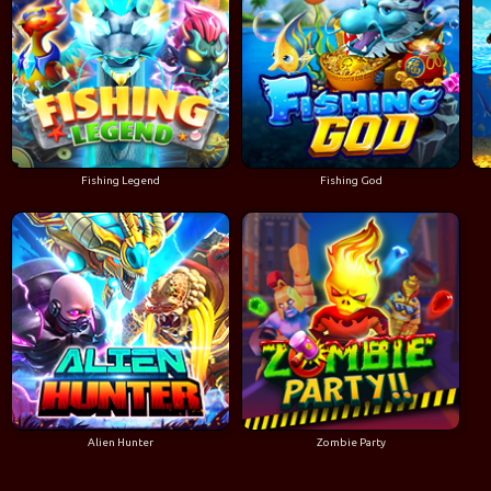
Fishing Legend
Fishing God
Alien Hunter
Zombie Party