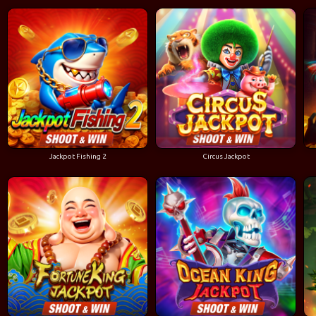
Jackpot Fishing 2
Circus Jackpot