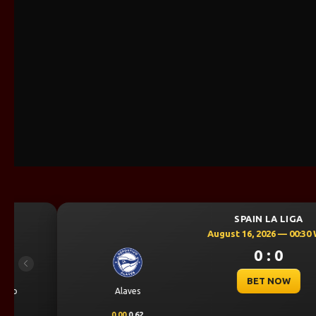
SPAIN LA LIGA
August 16, 2026 — 00:30 WIB
0 : 0
Previous
BET NOW
Alaves
0.00
0.62