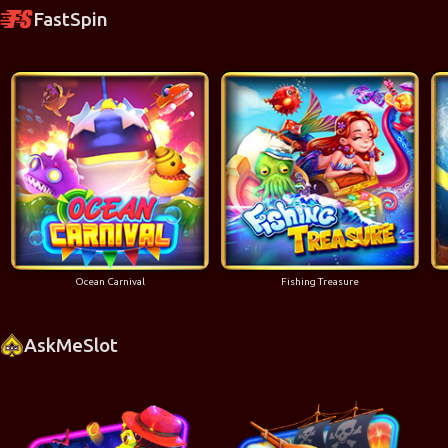
FastSpin
Ocean Carnival
Fishing Treasure
AskMeSlot