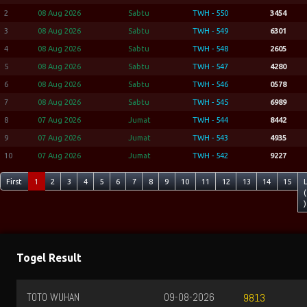
2
08 Aug 2026
Sabtu
TWH - 550
3454
3
08 Aug 2026
Sabtu
TWH - 549
6301
4
08 Aug 2026
Sabtu
TWH - 548
2605
5
08 Aug 2026
Sabtu
TWH - 547
4280
6
08 Aug 2026
Sabtu
TWH - 546
0578
7
08 Aug 2026
Sabtu
TWH - 545
6989
8
07 Aug 2026
Jumat
TWH - 544
8442
9
07 Aug 2026
Jumat
TWH - 543
4935
10
07 Aug 2026
Jumat
TWH - 542
9227
First
1
2
3
4
5
6
7
8
9
10
11
12
13
14
15
(
)
Togel Result
TOTO WUHAN
09-08-2026
9813