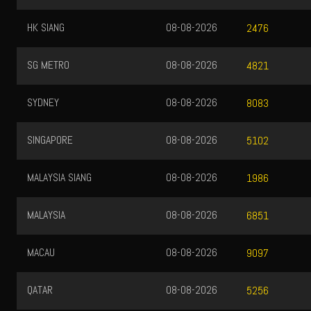
HK SIANG
08-08-2026
2476
SG METRO
08-08-2026
4821
SYDNEY
08-08-2026
8083
SINGAPORE
08-08-2026
5102
MALAYSIA SIANG
08-08-2026
1986
MALAYSIA
08-08-2026
6851
MACAU
08-08-2026
9097
QATAR
08-08-2026
5256