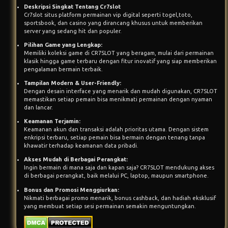
Deskripsi Singkat Tentang Cr7slot
Cr7slot situs platform permainan vip digital seperti togel,toto,
sportsbook, dan casino yang dirancang khusus untuk memberikan
server yang sedang hit dan populer.
Pilihan Game yang Lengkap:
Memiliki koleksi game di CR7SLOT yang beragam, mulai dari permainan
klasik hingga game terbaru dengan fitur inovatif yang siap memberikan
pengalaman bermain terbaik.
Tampilan Modern & User-Friendly:
Dengan desain interface yang menarik dan mudah digunakan, CR7SLOT
memastikan setiap pemain bisa menikmati permainan dengan nyaman
dan lancar.
Keamanan Terjamin:
Keamanan akun dan transaksi adalah prioritas utama. Dengan sistem
enkripsi terbaru, setiap pemain bisa bermain dengan tenang tanpa
khawatir terhadap keamanan data pribadi.
Akses Mudah di Berbagai Perangkat:
Ingin bermain di mana saja dan kapan saja? CR7SLOT mendukung akses
di berbagai perangkat, baik melalui PC, laptop, maupun smartphone.
Bonus dan Promosi Menggiurkan:
Nikmati berbagai promo menarik, bonus cashback, dan hadiah eksklusif
yang membuat setiap sesi permainan semakin menguntungkan.