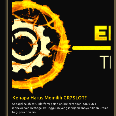
Kenapa Harus Memilih CR7SLOT?
Sebagai salah satu platform game online terdepan,
CR7SLOT
menawarkan berbagai keunggulan yang menjadikannya pilihan utama
bagi para pemain: