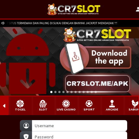
OT SITUS TERMEWAH DAN PALING DI SUKAI DENGAN BANYAK JACKPOT MENDADAK !!!
SE
TOGEL
SLOT
LIVE CASINO
SPORT
ARCADE
SABU