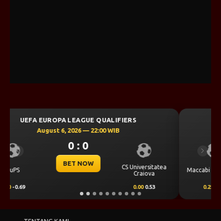
UEFA EUROPA LEAGUE QUALIFIERS
August 6, 2026 — 22:59 WIB
0 : 0
Previous
Next
BET NOW
Maccabi Tel Aviv (n)
CSKA Sofia
0.25
0.72
-0.25
-0.88