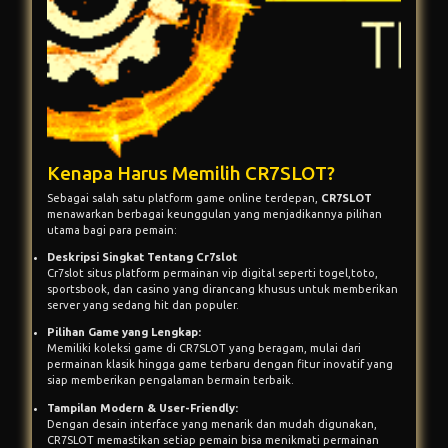
Kenapa Harus Memilih CR7SLOT?
Sebagai salah satu platform game online terdepan,
CR7SLOT
menawarkan berbagai keunggulan yang menjadikannya pilihan
utama bagi para pemain:
Deskripsi Singkat Tentang Cr7slot
Cr7slot situs platform permainan vip digital seperti togel,toto,
sportsbook, dan casino yang dirancang khusus untuk memberikan
server yang sedang hit dan populer.
Pilihan Game yang Lengkap:
Memiliki koleksi game di CR7SLOT yang beragam, mulai dari
permainan klasik hingga game terbaru dengan fitur inovatif yang
siap memberikan pengalaman bermain terbaik.
Tampilan Modern & User-Friendly:
Dengan desain interface yang menarik dan mudah digunakan,
CR7SLOT memastikan setiap pemain bisa menikmati permainan