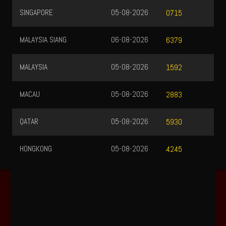
SINGAPORE
05-08-2026
0715
MALAYSIA SIANG
06-08-2026
6379
MALAYSIA
05-08-2026
1592
MACAU
05-08-2026
2883
QATAR
05-08-2026
5930
HONGKONG
05-08-2026
4245