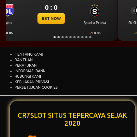
0 : 0
Previous
Ne
BET NOW
a
SK Sturm Graz
Fenerbahce
-0.5
0.95
0.5
0.87
TENTANG KAMI
BANTUAN
PERATURAN
INFORMASI BANK
HUBUNGI KAMI
KEBIJAKAN PRIVASI
PERSETUJUAN COOKIES
CR7SLOT SITUS TEPERCAYA SEJAK
2020