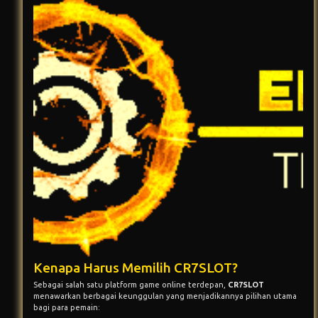
Kenapa Harus Memilih CR7SLOT?
Sebagai salah satu platform game online terdepan,
CR7SLOT
menawarkan berbagai keunggulan yang menjadikannya pilihan utama
bagi para pemain: