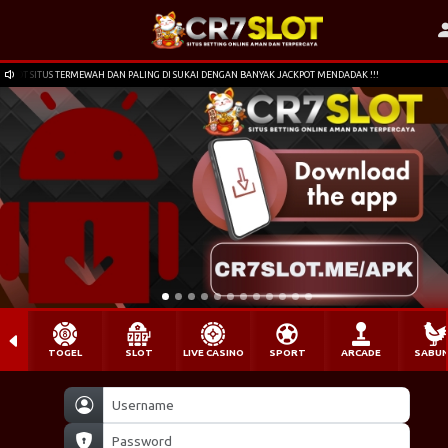
OT SITUS TERMEWAH DAN PALING DI SUKAI DENGAN BANYAK JACKPOT MENDADAK !!!
SE
TOGEL
SLOT
LIVE CASINO
SPORT
ARCADE
SABU