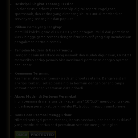
Deskripsi Singkat Tentang Cr7slot
Cr7slot situs platform permainan vip digital seperti togel,toto,
sportsbook, dan casino yang dirancang khusus untuk memberikan
server yang sedang hit dan populer.
Pilihan Game yang Lengkap:
Memiliki koleksi game di CR7SLOT yang beragam, mulai dari permainan
klasik hingga game terbaru dengan fitur inovatif yang siap memberikan
pengalaman bermain terbaik.
Tampilan Modern & User-Friendly:
Dengan desain interface yang menarik dan mudah digunakan, CR7SLOT
memastikan setiap pemain bisa menikmati permainan dengan nyaman
dan lancar.
Keamanan Terjamin:
Keamanan akun dan transaksi adalah prioritas utama. Dengan sistem
enkripsi terbaru, setiap pemain bisa bermain dengan tenang tanpa
khawatir terhadap keamanan data pribadi.
Akses Mudah di Berbagai Perangkat:
Ingin bermain di mana saja dan kapan saja? CR7SLOT mendukung akses
di berbagai perangkat, baik melalui PC, laptop, maupun smartphone.
Bonus dan Promosi Menggiurkan:
Nikmati berbagai promo menarik, bonus cashback, dan hadiah eksklusif
yang membuat setiap sesi permainan semakin menguntungkan.