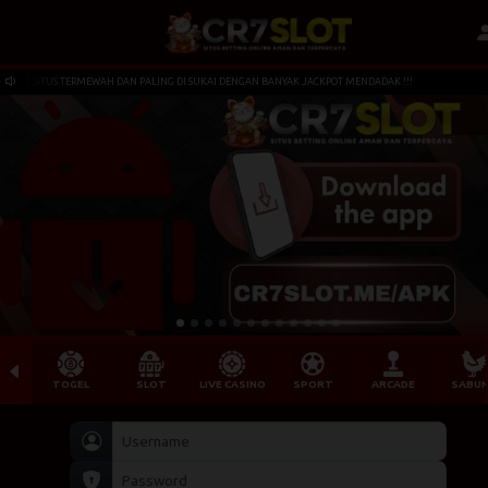
OT SITUS TERMEWAH DAN PALING DI SUKAI DENGAN BANYAK JACKPOT MENDADAK !!!
SE
TOGEL
SLOT
LIVE CASINO
SPORT
ARCADE
SABU