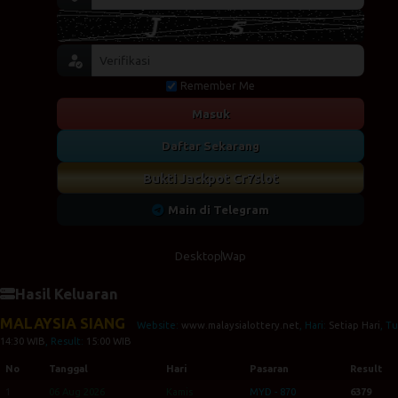
Remember Me
Masuk
Daftar Sekarang
Bukti Jackpot Cr7slot
Main di Telegram
Desktop
Wap
Hasil Keluaran
MALAYSIA SIANG
Website:
www.malaysialottery.net
, Hari:
Setiap Hari
, T
14:30 WIB
, Result:
15:00 WIB
No
Tanggal
Hari
Pasaran
Result
1
06 Aug 2026
Kamis
MYD - 870
6379