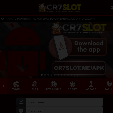
T SITUS TERMEWAH DAN PALING DI SUKAI DENGAN BANYAK JACKPOT MENDADAK !!!
SEL
TOGEL
SLOT
LIVE CASINO
SPORT
ARCADE
SABU