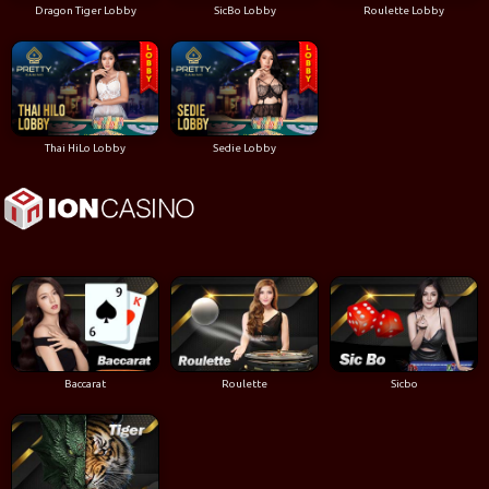
Dragon Tiger Lobby
SicBo Lobby
Roulette Lobby
Thai HiLo Lobby
Sedie Lobby
Baccarat
Roulette
Sicbo