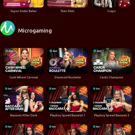
Super Andar Bahar
Teen Patti
Craps
Microgaming
Cash Wheel Carnival
Diamond Roulette
Cards Champion
Baccarat After Dark
Playboy Speed Baccarat 1
Playboy Speed Baccarat 2