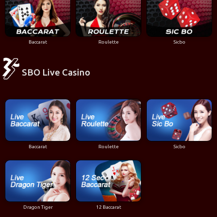
Baccarat
Roulette
Sicbo
SBO Live Casino
Baccarat
Roulette
Sicbo
Dragon Tiger
12 Baccarat