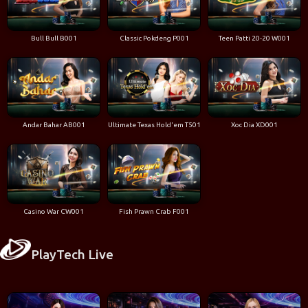
Bull Bull B001
Classic Pokdeng P001
Teen Patti 20-20 W001
Andar Bahar AB001
Ultimate Texas Hold'em T501
Xoc Dia XD001
Casino War CW001
Fish Prawn Crab F001
PlayTech Live