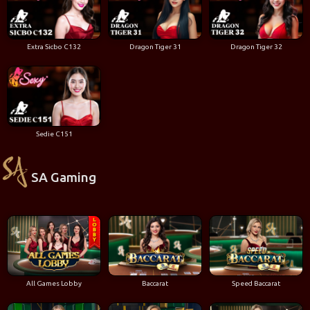
Extra Sicbo C132
Dragon Tiger 31
Dragon Tiger 32
Sedie C151
SA Gaming
All Games Lobby
Baccarat
Speed Baccarat