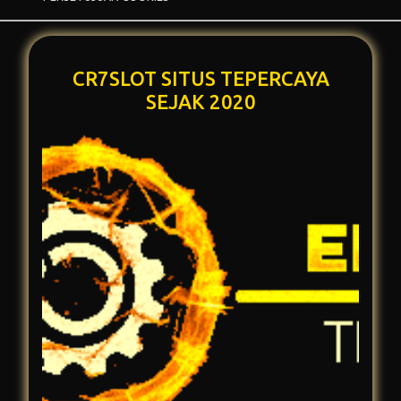
CR7SLOT SITUS TEPERCAYA
SEJAK 2020