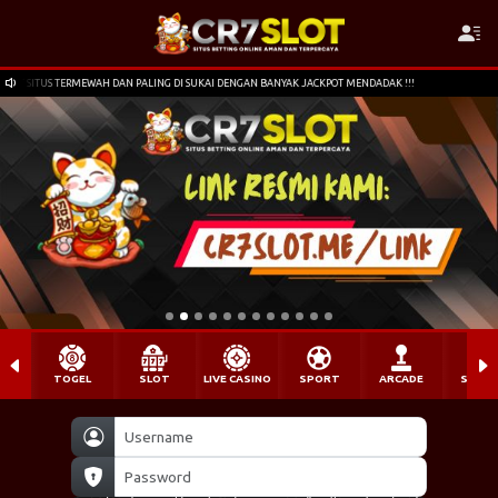
DAN PALING DI SUKAI DENGAN BANYAK JACKPOT MENDADAK !!!
SELAMAT DATANG DI CR
TOGEL
SLOT
LIVE CASINO
SPORT
ARCADE
SABU