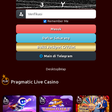
Remember Me
Masuk
Daftar Sekarang
Bukti Jackpot Cr7slot
Main di Telegram
Desktop
Wap
Pragmatic Live Casino