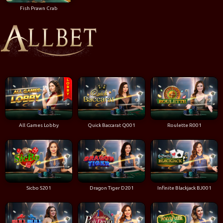
Fish Prawn Crab
All Games Lobby
Quick Baccarat Q001
Roulette R001
Sicbo S201
Dragon Tiger D201
Infinite Blackjack BJ001