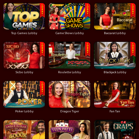
Top Games Lobby
Game Shows Lobby
Baccarat Lobby
Sicbo Lobby
Roulette Lobby
Blackjack Lobby
Poker Lobby
Dragon Tiger
Fan Tan