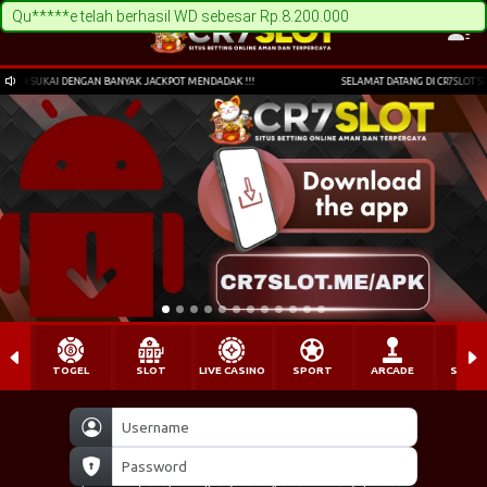
Qu*****e telah berhasil WD sebesar Rp.8.200.000
DI SUKAI DENGAN BANYAK JACKPOT MENDADAK !!!
SELAMAT DATANG DI CR7SLOT SITUS
TOGEL
SLOT
LIVE CASINO
SPORT
ARCADE
SABU