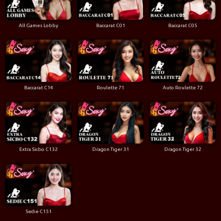
All Games Lobby
Baccarat C01
Baccarat C05
Baccarat C14
Roulette 71
Auto Roulette 72
Extra Sicbo C132
Dragon Tiger 31
Dragon Tiger 32
Sedie C151