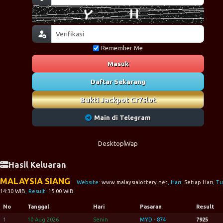
Remember Me
Masuk
Daftar Sekarang
Bukti Jackpot Cr7slot
Main di Telegram
Desktop
Wap
Hasil Keluaran
MALAYSIA SIANG
Website:
www.malaysialottery.net
, Hari:
Setiap Hari
, T
14:30 WIB
, Result:
15:00 WIB
No
Tanggal
Hari
Pasaran
Result
1
10 Aug 2026
Senin
MYD - 874
7925