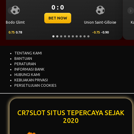
0 : 0
Previous
Ne
BET NOW
nt-Gilloise
Kairat Almaty (n)
Levski S
5
-0.90
0.00
0.82
0.00
-0
TENTANG KAMI
BANTUAN
PERATURAN
INFORMASI BANK
HUBUNGI KAMI
KEBIJAKAN PRIVASI
PERSETUJUAN COOKIES
CR7SLOT SITUS TEPERCAYA SEJAK
2020