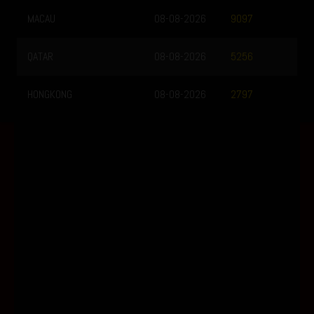
MACAU
08-08-2026
9097
QATAR
08-08-2026
5256
HONGKONG
08-08-2026
2797