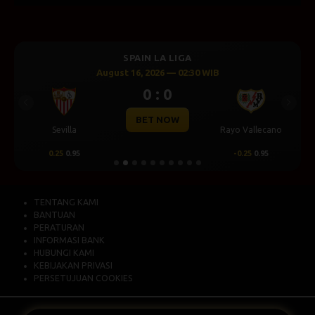
SPAIN LA LIGA
August 16, 2026 — 02:30 WIB
0 : 0
Previous
Next
BET NOW
Sevilla
Rayo Vallecano
0.25
0.95
-0.25
0.95
TENTANG KAMI
BANTUAN
PERATURAN
INFORMASI BANK
HUBUNGI KAMI
KEBIJAKAN PRIVASI
PERSETUJUAN COOKIES