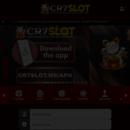
MEWAH DAN PALING DI SUKAI DENGAN BANYAK JACKPOT MENDADAK !!!
SELAMAT DATANG
TOGEL
SLOT
LIVE CASINO
SPORT
ARCADE
SABU