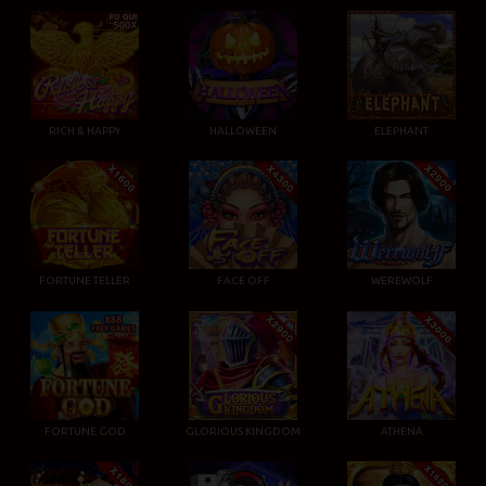
RICH & HAPPY
HALLOWEEN
ELEPHANT
FORTUNE TELLER
FACE OFF
WEREWOLF
FORTUNE GOD
GLORIOUS KINGDOM
ATHENA