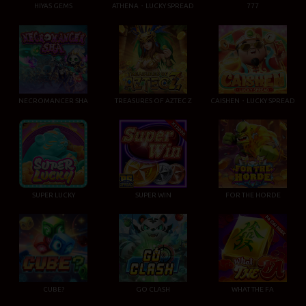
HIYAS GEMS
ATHENA・LUCKY SPREAD
777
NECROMANCER SHA
TREASURES OF AZTEC Z
CAISHEN・LUCKY SPREAD
SUPER LUCKY
SUPER WIN
FOR THE HORDE
CUBE?
GO CLASH
WHAT THE FA