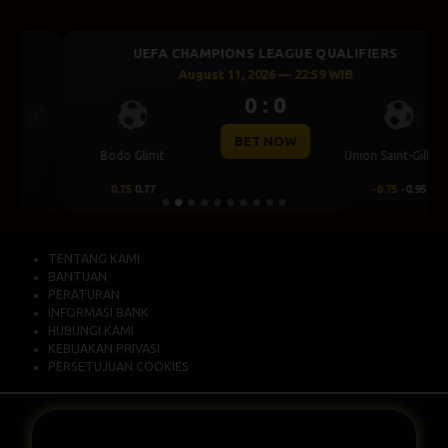
UEFA CHAMPIONS LEAGUE QUALIFIERS
August 11, 2026 — 22:59 WIB
0 : 0
Previous
Next
BET NOW
Bodo Glimt
Union Saint-Gilloise
0.75
0.77
-0.75
-0.95
TENTANG KAMI
BANTUAN
PERATURAN
INFORMASI BANK
HUBUNGI KAMI
KEBIJAKAN PRIVASI
PERSETUJUAN COOKIES