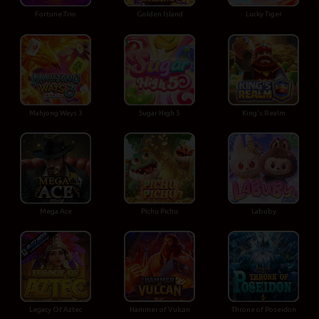
Fortune Trio
Golden Island
Lucky Tiger
Mahjong Ways 3
Sugar High 5
King's Realm
Mega Ace
Pichu Pichu
Labuby
Legacy Of Aztec
Hammer of Vulcan
Throne of Poseidon