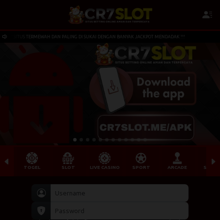
S TERMEWAH DAN PALING DI SUKAI DENGAN BANYAK JACKPOT MENDADAK !!!
SELAMAT 
TOGEL
SLOT
LIVE CASINO
SPORT
ARCADE
SABU