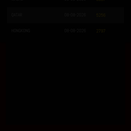
QATAR
08-08-2026
5256
HONGKONG
08-08-2026
2797