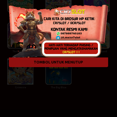
Golden Legend
Supreme Ace
Crypto Verse
Thriller Town
DJ Seal
Kung Fu Leopard
TOMBOL UNTUK MENUTUP
Grimoire
The Big Blue