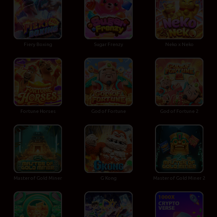
Fiery Boxing
Sugar Frenzy
Neko x Neko
Fortune Horses
God of Fortune
God of Fortune 2
Master of Gold Miner
G Kong
Master of Gold Miner 2