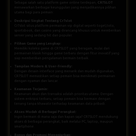
Sebagai salah satu platform game online terdepan,
CR7SLOT
menawarkan berbagai keunggulan yang menjadikannya pilihan
utama bagi para pemain:
Deskripsi Singkat Tentang Cr7slot
Cr7slot situs platform permainan vip digital seperti togel,toto,
sportsbook, dan casino yang dirancang khusus untuk memberikan
server yang sedang hit dan populer.
Pilihan Game yang Lengkap:
Memiliki koleksi game di CR7SLOT yang beragam, mulai dari
permainan klasik hingga game terbaru dengan fitur inovatif yang
siap memberikan pengalaman bermain terbaik.
Tampilan Modern & User-Friendly:
Dengan desain interface yang menarik dan mudah digunakan,
CR7SLOT memastikan setiap pemain bisa menikmati permainan
dengan nyaman dan lancar.
Keamanan Terjamin:
Keamanan akun dan transaksi adalah prioritas utama. Dengan
sistem enkripsi terbaru, setiap pemain bisa bermain dengan
tenang tanpa khawatir terhadap keamanan data pribadi.
Akses Mudah di Berbagai Perangkat:
Ingin bermain di mana saja dan kapan saja? CR7SLOT mendukung
akses di berbagai perangkat, baik melalui PC, laptop, maupun
smartphone.
Bonus dan Promosi Menggiurkan: