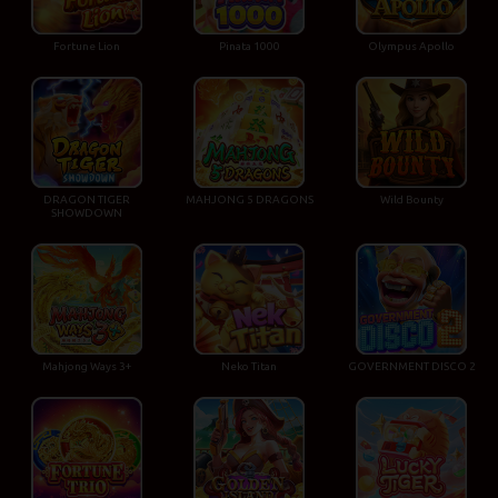
Fortune Lion
Pinata 1000
Olympus Apollo
DRAGON TIGER
MAHJONG 5 DRAGONS
Wild Bounty
SHOWDOWN
Mahjong Ways 3+
Neko Titan
GOVERNMENT DISCO 2