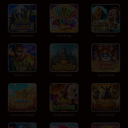
Battle of Alliance
Color Bingo
Book of Egypt
Give Me Fire
Gems Miner
Opera Panda
Treasures of Egypt
Bandito Returns
Golden Rhino