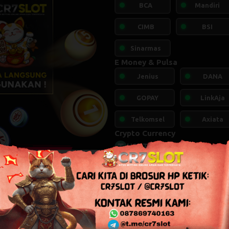
BCA
Mandiri
CIMB
BSI
Sinarmas
E Money & Pulsa
Jenius
DANA
GOPAY
LinkAja
Telkomsel
Axiata
Crypto Currency
USDT
PERATURAN
|
INFORMASI BANK
|
HUBUNGI KAMI
|
KEBIJAKAN P