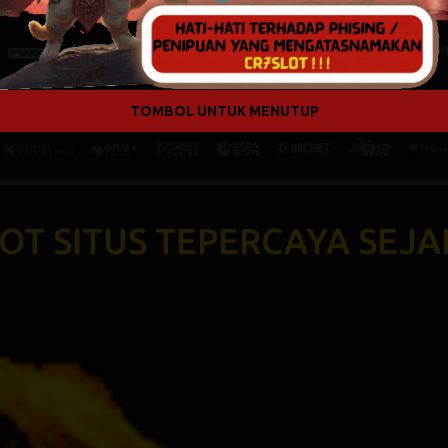
TOMBOL UNTUK MENUTUP
OT SITUS TEPERCAYA SEJA