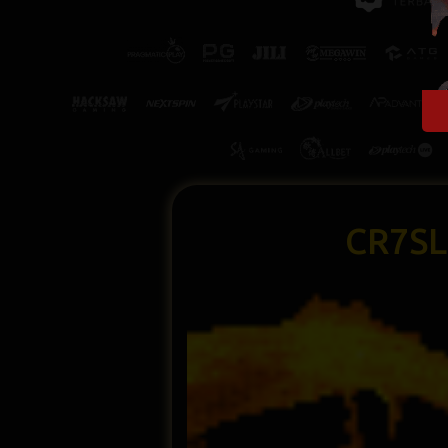
CR7SL