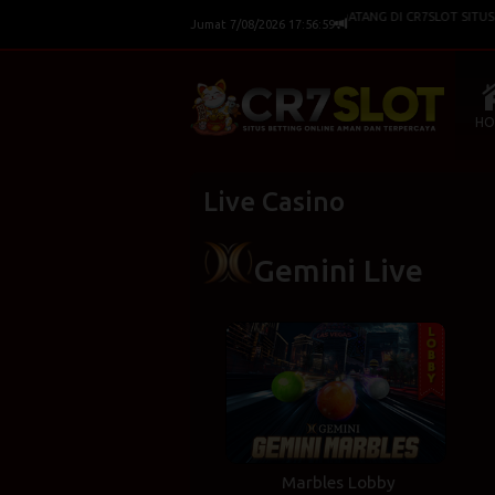
SELAMAT DATANG DI CR7SLOT SITUS TERM
Jumat 7/08/2026 17:57:00
HO
Live Casino
Gemini Live
Marbles Lobby