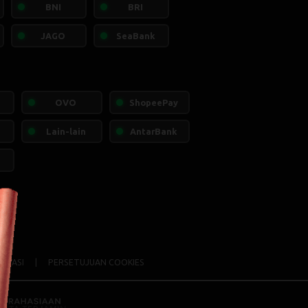
BNI
BRI
JAGO
SeaBank
OVO
ShopeePay
Lain-lain
AntarBank
RIVASI
|
PERSETUJUAN COOKIES