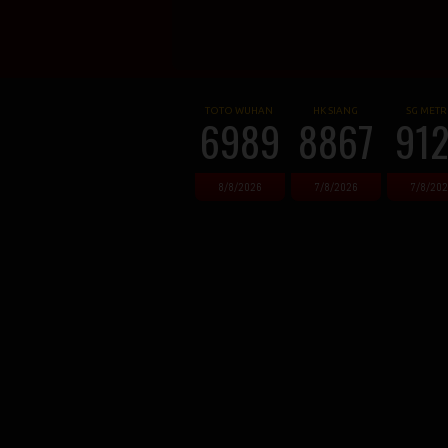
TOTO WUHAN
HK SIANG
SG MET
6989
8867
91
8/8/2026
7/8/2026
7/8/20